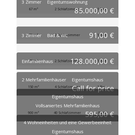
3 Zimmer
Eigentumswohnung
85.000,00 €
67 m²
2 Schlafzimmer
1 Bad
91,00 €
3 Zimmer
Bad & WC
71 m²
2 Schlafzimmer
1 Bad
128.000,00 €
Einfamilienhaus
70 m²
2 Schlafzimmer
1 Bad
2 Mehrfamilienhäuser
Eigentumshaus
Call for price
150 m²
4 Schlafzimmer
1 Bad
Eigentumshaus
Vollsaniertes Mehrfamilienhaus
595,00 €
900 m²
40 Schlafzimmer
3 Bäder
4 Wohneinheiten und eine Gewerbeeinheit
Eigentumshaus