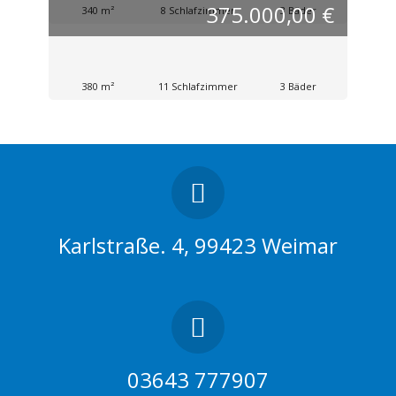
375.000,00 €
340 m²
8 Schlafzimmer
3 Bäder
380 m²
11 Schlafzimmer
3 Bäder
Karlstraße. 4, 99423 Weimar
03643 777907