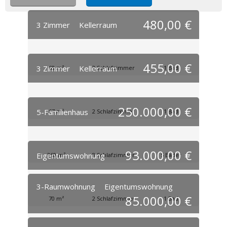
480,00 €
3 Zimmer
Kellerraum
455,00 €
3 Zimmer
Kellerraum
68 m²
2 Schlafzimmer
1 Bad
250.000,00 €
5-Familienhaus
67 m²
2 Schlafzimmer
1 Bad
93.000,00 €
Eigentumswohnung
260 m²
8 Schlafzimmer
5 Bäder
3-Raumwohnung
Eigentumswohnung
85.000,00 €
70 m²
2 Schlafzimmer
1 Bad